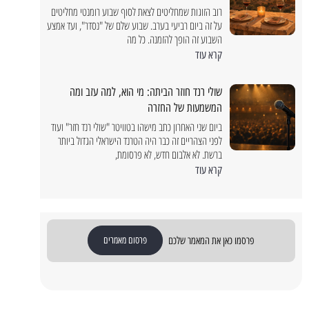
טיולים
רוב הזוגות שמחליטים לצאת לסוף שבוע רומנטי מחליטים
על זה ביום רביעי בערב. שבוע שלם של "נסדר", ועד אמצע
השבוע זה הופך להזמנה. כל מה
קרא עוד
שולי רנד חוזר הביתה: מי הוא, למה עזב ומה
המשמעות של החזרה
ביום שני האחרון כתב מישהו בטוויטר "שולי רנד חזר" ועוד
לפני הצהריים זה כבר היה הטרנד הישראלי הגדול ביותר
ברשת. לא אלבום חדש, לא פרסומת,
קרא עוד
פרסמו כאן את המאמר שלכם
פרסום מאמרים