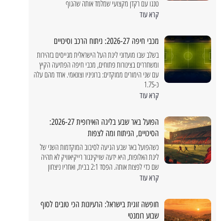
טנגו עם רקדן מקצועי שמלמד אותה שהגוף
קרא עוד
מכבי חיפה 2026-27: ניתוח הרכב וסיכויים
בשלב שבו מועדוני ליגת העל הישראלית מגייסים בזהירות
ומשחררים בצינורות פתוחים, מכבי חיפה הפתיעה הקיץ
עם שני הימורים ממוקדים: ברוניניו וצונאמי. אחד מהם עלה
כ-1.75
קרא עוד
הפועל באר שבע בליגה האירופית 2026-27:
הסיכויים, הניתוח ומה לצפות
כשהפועל באר שבע הגיעה לסיבוב המוקדמות השני של
ליגת האלופות, היא ידעה שויקינגור רייקיאוויק לא תהיה
שם כדי לפצות אותה. הפסד 2:1 בבית, ואחריו ניצחון
יוני 10, 2025
קרא עוד
איתו
באילת
חופשה זוגית בישראל: הרעיונות הכי טובים לסוף
גלו א
שבוע רומנטי
באילת 