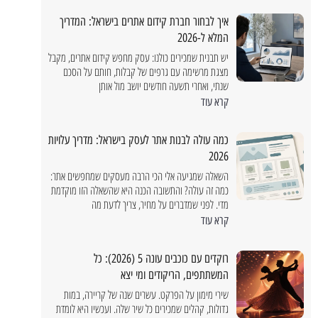
איך לבחור חברת קידום אתרים בישראל: המדריך
המלא ל-2026
יש תבנית שמכירים כולנו: עסק מחפש קידום אתרים, מקבל
מצגת מרשימה עם גרפים של קבלות, חותם על הסכם
שנתי, ואחרי תשעה חודשים יושב מול אותן
קרא עוד
כמה עולה לבנות אתר לעסק בישראל: מדריך עלויות
2026
השאלה שמגיעה אלי הכי הרבה מעסקים שמחפשים אתר:
כמה זה עולה? והתשובה הכנה היא שהשאלה הזו מוקדמת
יולי 18, 2026
מדי. לפני שמדברים על מחיר, צריך לדעת מה
קרא עוד
ומה ל
רוקדים עם כוכבים עונה 5 (2026): כל
המשתתפים, הריקודים ומי יצא
ועצות 
שירי מימון על הפרקט. עשרים שנה של קריירה, במות
גדולות, קהלים שמכירים כל שיר שלה. ועכשיו היא לומדת