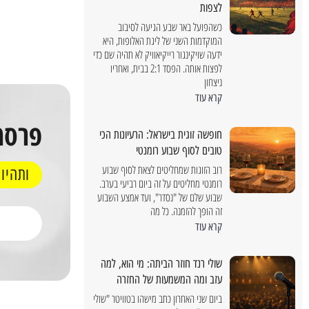
לצפות
אוגוסט 4, 2026
כשהפועל באר שבע הגיעה לסיבוב
המוקדמות השני של ליגת האלופות, היא
המשתתפים, הריק
ידעה שויקינגור רייקיאוויק לא תהיה שם כדי
לפצות אותה. הפסד 2:1 בבית, ואחריו
ניצחון
קרא עוד
פרסמ
חופשה זוגית בישראל: הרעיונות הכי
טובים לסוף שבוע רומנטי
רוב הזוגות שמחליטים לצאת לסוף שבוע
ותהיו
רומנטי מחליטים על זה ביום רביעי בערב.
שבוע שלם של "נסדר", ועד אמצע השבוע
זה הופך להזמנה. כל מה
קרא עוד
שולי רנד חוזר הביתה: מי הוא, למה
עזב ומה המשמעות של החזרה
ביום שני האחרון כתב מישהו בטוויטר "שולי