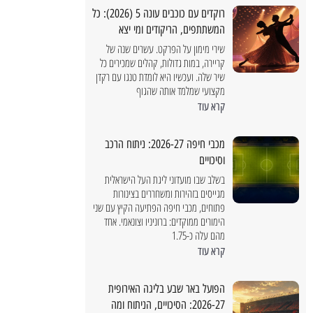
מדריך מחירים 2026
רוקדים עם כוכבים עונה 5 (2026): כל
המשתתפים, הריקודים ומי יצא
שירי מימון על הפרקט. עשרים שנה של
קריירה, במות גדולות, קהלים שמכירים כל
שיר שלה. ועכשיו היא לומדת טנגו עם רקדן
מקצועי שמלמד אותה שהגוף
קרא עוד
מכבי חיפה 2026-27: ניתוח הרכב
וסיכויים
בשלב שבו מועדוני ליגת העל הישראלית
מגייסים בזהירות ומשחררים בצינורות
פתוחים, מכבי חיפה הפתיעה הקיץ עם שני
הימורים ממוקדים: ברוניניו וצונאמי. אחד
מהם עלה כ-1.75
קרא עוד
הפועל באר שבע בליגה האירופית
2026-27: הסיכויים, הניתוח ומה